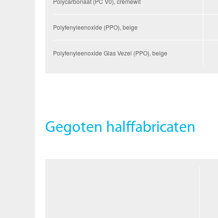
Polycarbonaat (PC V0), crèmewit
Polyfenyleenoxide (PPO), beige
Polyfenyleenoxide Glas Vezel (PPO), beige
Gegoten halffabricaten