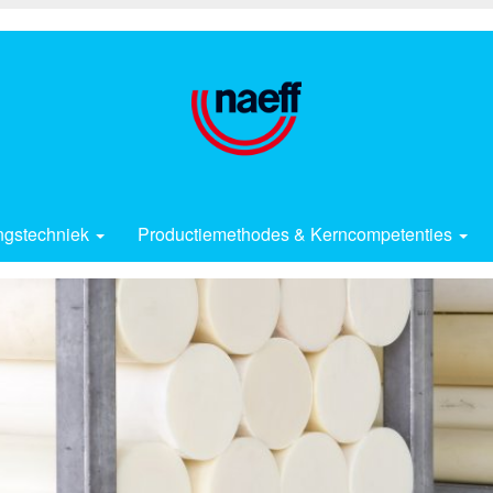
ngstechniek
Productiemethodes & Kerncompetenties