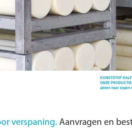
KUNSTSTOF HALF
ONZE PRODUCTIE
gieten naar zagen 
oor verspaning.
Aanvragen en best