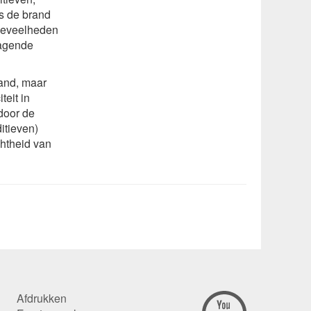
s de brand
hoeveelheden
ragende
rand, maar
teit in
 door de
itieven)
chtheid van
Afdrukken