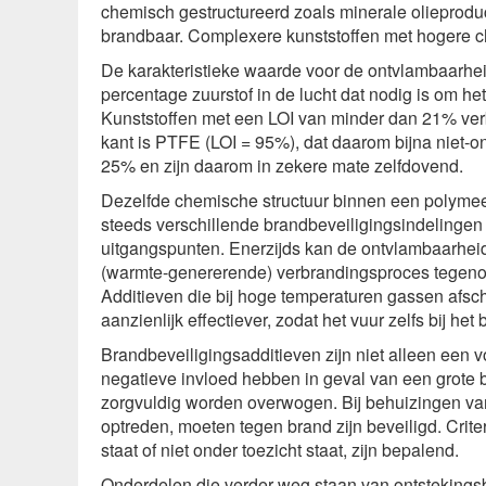
chemisch gestructureerd zoals minerale olieprodu
brandbaar. Complexere kunststoffen met hogere c
De karakteristieke waarde voor de ontvlambaarheid 
percentage zuurstof in de lucht dat nodig is om het
Kunststoffen met een LOI van minder dan 21% ver
kant is PTFE (LOI = 95%), dat daarom bijna niet-
25% en zijn daarom in zekere mate zelfdovend.
Dezelfde chemische structuur binnen een polymee
steeds verschillende brandbeveiligingsindelingen 
uitgangspunten. Enerzijds kan de ontvlambaarheid 
(warmte-genererende) verbrandingsproces tegeno
Additieven die bij hoge temperaturen gassen afsche
aanzienlijk effectiever, zodat het vuur zelfs bij he
Brandbeveiligingsadditieven zijn niet alleen een
negatieve invloed hebben in geval van een grote
zorgvuldig worden overwogen. Bij behuizingen van 
optreden, moeten tegen brand zijn beveiligd. Criter
staat of niet onder toezicht staat, zijn bepalend.
Onderdelen die verder weg staan ​​van ontsteking