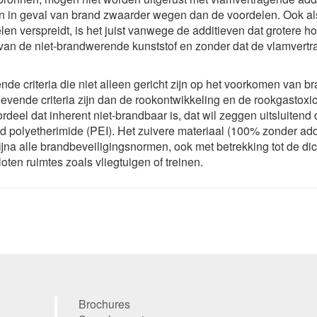
len in geval van brand zwaarder wegen dan de voordelen. Ook al
len verspreidt, is het juist vanwege de additieven dat grotere 
van de niet-brandwerende kunststof en zonder dat de vlamvert
nde criteria die niet alleen gericht zijn op het voorkomen van b
vende criteria zijn dan de rookontwikkeling en de rookgastoxici
rdeel dat inherent niet-brandbaar is, dat wil zeggen uitsluitend
d polyetherimide (PEI). Het zuivere materiaal (100% zonder add
jna alle brandbeveiligingsnormen, ook met betrekking tot de di
oten ruimtes zoals vliegtuigen of treinen.
Brochures