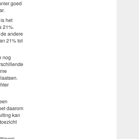
anier goed
r.
is het
is 21%.
 de andere
an 21% tot
e nog
rschillende
erme
laatsen.
hter
 een
moet daarom
iting kan
toezicht
tieven,