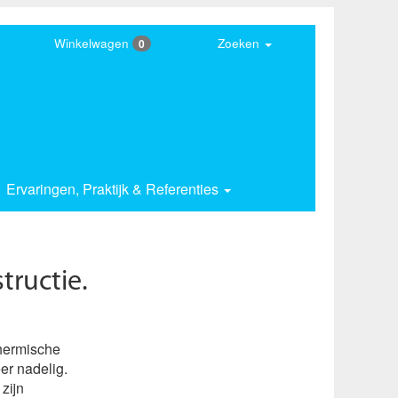
Winkelwagen
Zoeken
0
Ervaringen,
Praktijk & Referenties
tructie.
thermische
er nadelig.
zijn