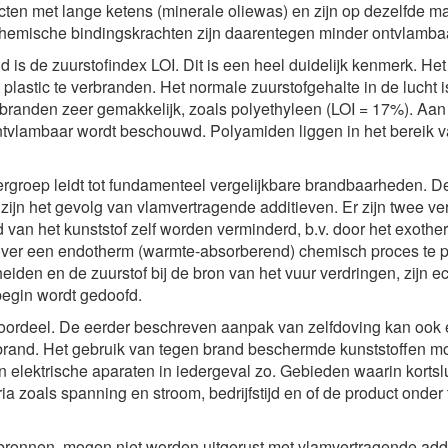
cten met lange ketens (minerale oliewas) en zijn op dezelfde m
hemische bindingskrachten zijn daarentegen minder ontvlambaa
is de zuurstofindex LOI. Dit is een heel duidelijk kenmerk. Het 
 plastic te verbranden. Het normale zuurstofgehalte in de lucht 
branden zeer gemakkelijk, zoals polyethyleen (LOI = 17%). Aan
ontvlambaar wordt beschouwd. Polyamiden liggen in het bereik v
rgroep leidt tot fundamenteel vergelijkbare brandbaarheden. D
zijn het gevolg van vlamvertragende additieven. Er zijn twee ve
van het kunststof zelf worden verminderd, b.v. door het exoth
ver een endotherm (warmte-absorberend) chemisch proces te p
iden en de zuurstof bij de bron van het vuur verdringen, zijn ec
t begin wordt gedoofd.
 voordeel. De eerder beschreven aanpak van zelfdoving kan ook
 brand. Het gebruik van tegen brand beschermde kunststoffen 
elektrische aparaten in iedergeval zo. Gebieden waarin kortslu
ia zoals spanning en stroom, bedrijfstijd en of de product onder 
sbronnen, mogen niet worden uitgerust met vlamvertragende addi