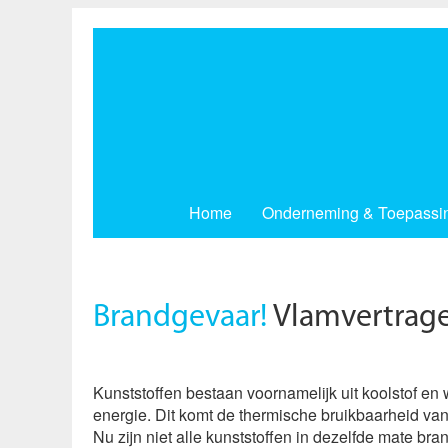
Overslaan
en
naar
de
inhoud
gaan
Home
Onderneming & Toepassi
Brandgevaar!
Vlamvertrage
Kunststoffen bestaan ​​voornamelijk uit koolstof 
energie. Dit komt de thermische bruikbaarheid van
Nu zijn niet alle kunststoffen in dezelfde mate br